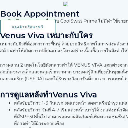
Book Appointment
จองคิวปรึกษาคุณหมอเกี่ยวกับ CoolSwiss Prime ไม่มีค่าใช้จ่ายก
จองคิวปรึกษาฟรี
Venus Viva เหมาะกับใคร
เหมาะกับผิวที่ต้องการการฟื้นฟู ด้วยประสิทธิภาพใสการส่งพลั
สต์ จนทำให้เกิดการเปลี่ยนแปลงโครงสร้างเนื้อเยื้อภายในจึงทำให้
การผสาน 2 เทคโนโลยีดังกล่าวทำให้ VENUS VIVA แตกต่างจากเทคโ
สะเก็ดขนาดเล็กและหลุดเร็วกว่ามาก บางเคสรู้สึกเพียงเป็นขุยแห
กอย.อเมริกา(USFDA) และได้รับรางวัลการันตีจากวงการแพทย์ว่า
การดูแลหลังทำVenus Viva
หลังรับบริการ 1-3 วันแรก งดแต่งหน้า งดทาครีมบำรุง แต
หลังรับบริการ วันที่ 4-7 เริ่มแต่งหน้าเบาๆได้ งดแต่งห
ที่มีSPF30ขึ้นไป สามารถถทาผลิตภัณฑ์เพิ่มความชุ่นชื่น(M
ที่อาจทำให้ผิวระคายเคือง