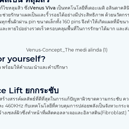
้ไขหลุมสิว ซึ่ง
Venus Viva
เป็นทคโนโลยีที่เดอะเมดิ อลินดาคลิน
จะช่วยรักษาแผลเป็นและริ้วรอยได้อย่างมีประสิทธิภาพ ด้วยนวัตก
ชั้นผิวผ่าน pin ขนาดเล็กทั้ง 160 pins จึงทำให้เกิดแผลที่มี
สั้นและหายไปอย่างรวดเร็วครอบคลุมพื้นที่ในการรักษาได้มาก และ
or yourself?
linda พร้อมให้คำแนะนำและคำปรึกษา
 Lift ยกกระชับ
งสรรค์ผลลัพธ์ที่ดีที่สุดในการแก้ปัญหาผิวขาดความกระชับ ความห
ะ 460KHz กับเทคโนโลยีที่ควบคุมการปล่อยพลังเป็นจังหวะกระจายทั่
เซลล์ผิวซึ่งทำหน้าที่ผลิตคอลลาเจอและอิลาสติน(Fibroblast) โด