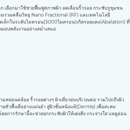
ิก เลือกมาใช้ช่วยฟื้นฟูสภาพผิว ลดเลือนริ้วรอย กระชับรูขุมขน
รรมรวมคลื่นวิทยุ Nano Fractional (RF) และเทคโนโลยี
ขนาดเล็กในระดับไมครอน(3000ไมครอน)เกิดรอยแดง(Abalation) ที่
ส่งมอบพลังงานอย่างสม่ำเสมอ
ย่อนคล้อย ริ้วรอยต่างๆ ผิวเหี่ยวย่นบริเวณคอ รวมไปถถึงผิว
วพื้นที่อย่างแม่นยำ สู่ผิวชั้นหนังแท้(Dermis) เพื่อสะสม
ยการรักษานี้จะช่วยยกกระชับผิวให้เต่งตึง กระจ่างใส แลดูอ่อน