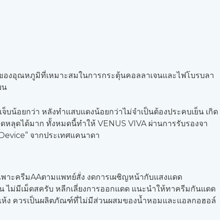
สะสมของอุณหภูมิที่เหมาะสมในการกระตุ้นคอลลาเจนและไฟโบรบลา
ียน
็บน้อยกว่า หลังทำแสบแดงน้อยกว่าไม่จำเป็นต้องประคบเย็น เกิด
ก็ดหลุดได้มาก ทั้งหมดนี้ทำให้ VENUS VIVA ผ่านการรับรองจา
ent Device” จากประเทศแคนาดา
ด้เฉพาะครีมAAตามแพทย์สั่ง งดการเผชิญหน้ากับแสงแดด
นโยน ไม่มีเม็ดสครับ หลีกเลี่ยงการออกแดด แนะนำให้ทาครีมกันแดด
ผิวแห้ง ควรเป็นผลิตภัณฑ์ที่ไม่มีส่วนผสมของน้ำหอมและแอลกอฮอล์