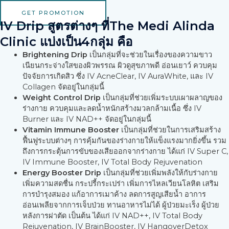
GET PROMOTION
IV Drip สูตรต่างๆ ที่The Medi Alinda
Clinic แบ่งเป็น4กลุ่ม คือ
Brightening Drip
เป็นกลุ่มที่จะช่วยในเรื่องของความขาว
เนียนกระจ่างใสของผิวพรรณ ผิวดูสุขภาพดี อ่อนเยาว์ ควบคุม
ปัจจัยการเกิดสิว ซึ่ง IV AcneClear, IV AuraWhite, และ IV
Collagen จัดอยู่ในกลุ่มนี้
Weight Control Drip
เป็นกลุ่มที่ช่วยเพิ่มระบบเผาผลาญของ
ร่างกาย ควบคุมและลดน้ำหนักสร้างมวลกล้ามเนื้อ ซึ่ง IV
Burner และ IV NAD++ จัดอยู่ในกลุ่มนี้
Vitamin Immune Booster
เป็นกลุ่มที่ช่วยในการเสริมสร้าง
ฟื้นฟูระบบต่างๆ การคุ้มกันของร่างกายให้แข็งแรงมากยิ่งขึ้น รวม
ถึงการกระตุ้นการขับของเสียออกจากร่างกาย ได้แก่ IV Super C,
IV Immune Booster, IV Total Body Rejuvenation
Energy Booster Drip
เป็นกลุ่มที่ช่วยเพิ่มพลังให้กับร่างกาย
เพิ่มความสดชื่น กระปรี้กระเปร่า เพิ่มการไหลเวียนโลหิต เสริม
การบำรุงสมอง แก้อาการเมาค้าง ลดการสูญเสียน้ำ อาการ
อ่อนเพลียจากการเจ็บป่วย ทานอาหารไม่ได้ ผู้ป่วยมะเร็ง ผู้ป่วย
หลังการผ่าตัด เป็นต้น ได้แก่ IV NAD++, IV Total Body
Rejuvenation, IV BrainBooster, IV HangoverDetox